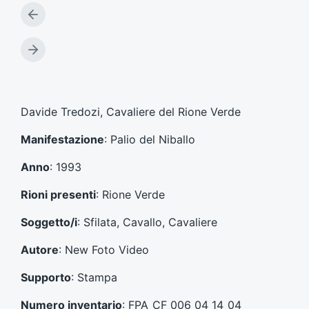
A
r
t
A
i
r
c
t
o
i
l
c
Davide Tredozi, Cavaliere del Rione Verde
o
o
p
l
Manifestazione
: Palio del Niballo
r
o
e
s
Anno
: 1993
c
u
e
c
Rioni presenti
: Rione Verde
d
c
e
e
Soggetto/i
: Sfilata, Cavallo, Cavaliere
n
s
t
s
Autore
: New Foto Video
e
i
:
v
Supporto
: Stampa
o
:
Numero inventario
: FPA_CF_006_04_14_04