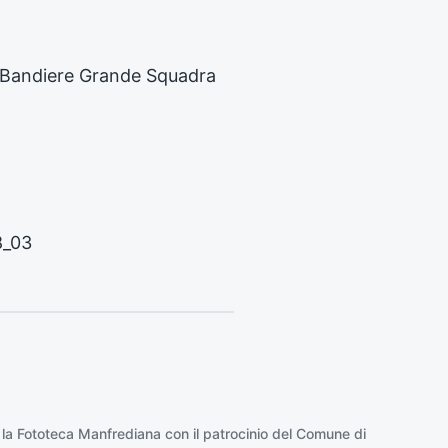
s
s
i
i, Bandiere Grande Squadra
v
o
:
8_03
 la
Fototeca Manfrediana
con il patrocinio del
Comune di