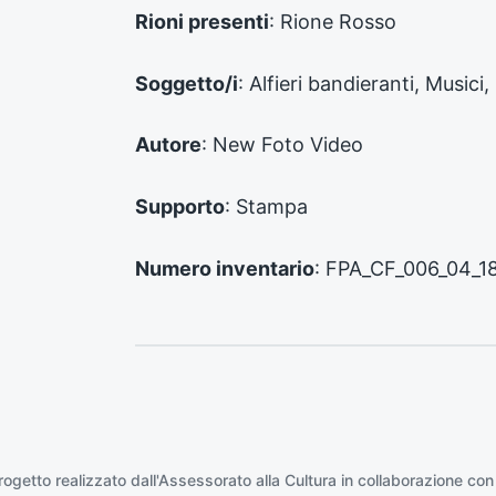
d
Rioni presenti
: Rione Rosso
e
n
Soggetto/i
: Alfieri bandieranti, Music
t
e
:
Autore
: New Foto Video
Supporto
: Stampa
Numero inventario
: FPA_CF_006_04_1
rogetto realizzato dall'Assessorato alla Cultura in collaborazione con