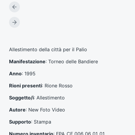
A
r
t
A
i
r
c
t
o
i
l
c
Allestimento della città per il Palio
o
o
p
l
Manifestazione
: Torneo delle Bandiere
r
o
e
s
Anno
: 1995
c
u
e
c
Rioni presenti
: Rione Rosso
d
c
e
e
Soggetto/i
: Allestimento
n
s
t
s
Autore
: New Foto Video
e
i
:
v
Supporto
: Stampa
o
:
Numero inventario
: FPA_CF_006_06_01_01