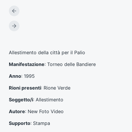
A
r
t
A
i
r
c
t
o
i
l
c
Allestimento della città per il Palio
o
o
p
l
Manifestazione
: Torneo delle Bandiere
r
o
e
s
Anno
: 1995
c
u
e
c
Rioni presenti
: Rione Verde
d
c
e
e
Soggetto/i
: Allestimento
n
s
t
s
Autore
: New Foto Video
e
i
:
v
Supporto
: Stampa
o