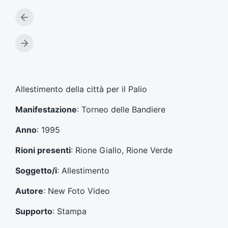
A
r
t
A
i
r
c
t
o
i
l
c
Allestimento della città per il Palio
o
o
p
l
Manifestazione
: Torneo delle Bandiere
r
o
e
s
Anno
: 1995
c
u
e
c
Rioni presenti
: Rione Giallo, Rione Verde
d
c
e
e
Soggetto/i
: Allestimento
n
s
t
s
Autore
: New Foto Video
e
i
:
v
Supporto
: Stampa
o