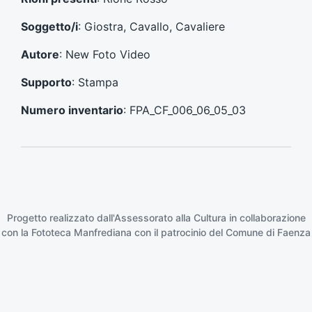
e
e
n
s
Soggetto/i
: Giostra, Cavallo, Cavaliere
t
s
e
i
Autore
: New Foto Video
:
v
o
Supporto
: Stampa
:
Numero inventario
: FPA_CF_006_06_05_03
Progetto realizzato dall'Assessorato alla Cultura in collaborazione
con la
Fototeca Manfrediana
con il patrocinio del
Comune di Faenza