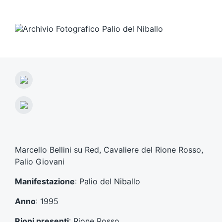
A
r
t
A
i
r
c
t
o
i
l
c
Marcello Bellini su Red, Cavaliere del Rione Rosso,
o
o
Palio Giovani
p
l
r
o
Manifestazione
: Palio del Niballo
e
s
c
u
Anno
: 1995
e
c
d
c
Rioni presenti
: Rione Rosso