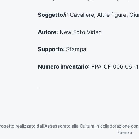
e
n
Soggetto/i
: Cavaliere, Altre figure, G
t
e
:
Autore
: New Foto Video
Supporto
: Stampa
Numero inventario
: FPA_CF_006_06_1
rogetto realizzato dall'Assessorato alla Cultura in collaborazione con
Faenza