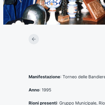
A
r
t
i
c
o
l
o
Manifestazione
: Torneo delle Bandier
p
r
e
Anno
: 1995
c
e
d
Rioni presenti
: Gruppo Municipale, Ri