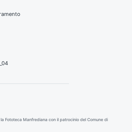
s
i
iuramento
v
o
:
1_04
 la
Fototeca Manfrediana
con il patrocinio del
Comune di