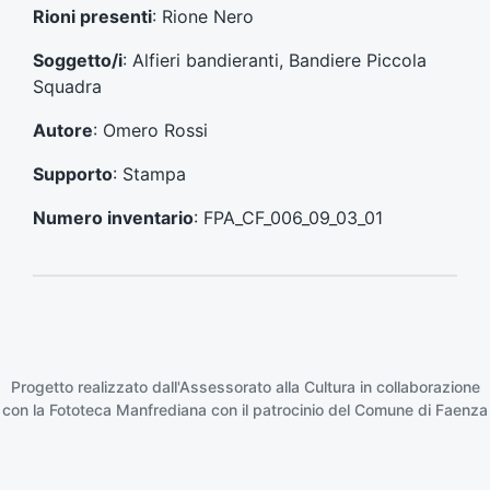
e
s
Rioni presenti
: Rione Nero
c
u
e
c
Soggetto/i
: Alfieri bandieranti, Bandiere Piccola
d
c
Squadra
e
e
n
s
Autore
: Omero Rossi
t
s
e
i
Supporto
: Stampa
:
v
o
Numero inventario
: FPA_CF_006_09_03_01
:
Progetto realizzato dall'Assessorato alla Cultura in collaborazione
con la
Fototeca Manfrediana
con il patrocinio del
Comune di Faenza