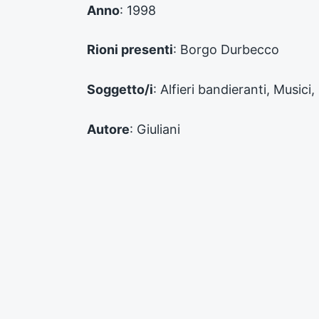
e
Anno
: 1998
c
e
d
Rioni presenti
: Borgo Durbecco
e
n
Soggetto/i
: Alfieri bandieranti, Music
t
e
:
Autore
: Giuliani
Supporto
: Stampa
Numero inventario
: FPA_CF_006_09_0