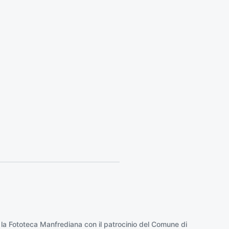
e
s
s
i
v
o
:
 la
Fototeca Manfrediana
con il patrocinio del
Comune di