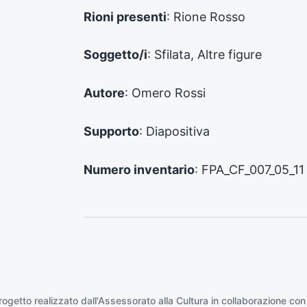
e
d
Rioni presenti
: Rione Rosso
e
n
Soggetto/i
: Sfilata, Altre figure
t
e
:
Autore
: Omero Rossi
Supporto
: Diapositiva
Numero inventario
: FPA_CF_007_05_11
rogetto realizzato dall'Assessorato alla Cultura in collaborazione con