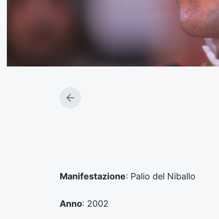
A
r
t
i
c
o
l
o
Manifestazione
: Palio del Niballo
p
r
e
Anno
: 2002
c