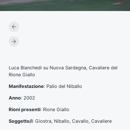
A
r
t
A
i
r
c
t
o
i
l
c
Luca Bianchedi su Nuova Sardegna, Cavaliere del
o
o
Rione Giallo
p
l
r
o
Manifestazione
: Palio del Niballo
e
s
c
u
Anno
: 2002
e
c
d
c
Rioni presenti
: Rione Giallo
e
e
n
s
Soggetto/i
: Giostra, Niballo, Cavallo, Cavaliere
t
s
e