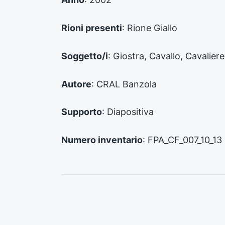
e
n
Rioni presenti
: Rione Giallo
t
e
:
Soggetto/i
: Giostra, Cavallo, Cavaliere
Autore
: CRAL Banzola
Supporto
: Diapositiva
Numero inventario
: FPA_CF_007_10_13