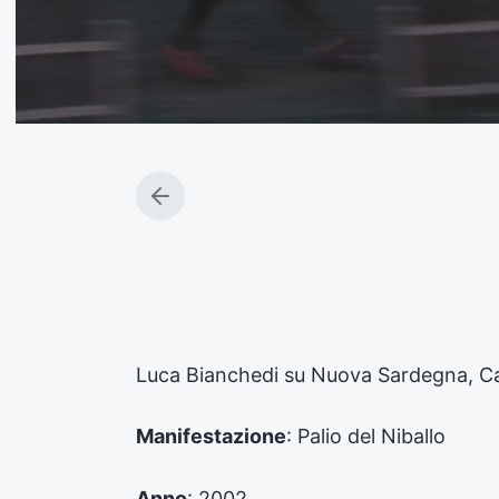
A
r
t
i
c
o
l
o
Luca Bianchedi su Nuova Sardegna, Cav
p
r
e
Manifestazione
: Palio del Niballo
c
e
d
Anno
: 2002