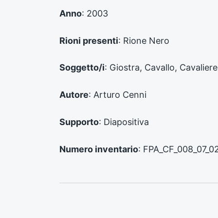
e
d
Anno
: 2003
e
n
Rioni presenti
: Rione Nero
t
e
:
Soggetto/i
: Giostra, Cavallo, Cavaliere
Autore
: Arturo Cenni
Supporto
: Diapositiva
Numero inventario
: FPA_CF_008_07_0