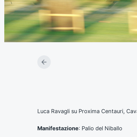
A
r
t
i
c
o
l
o
Luca Ravagli su Proxima Centauri, Cav
p
r
e
Manifestazione
: Palio del Niballo
c