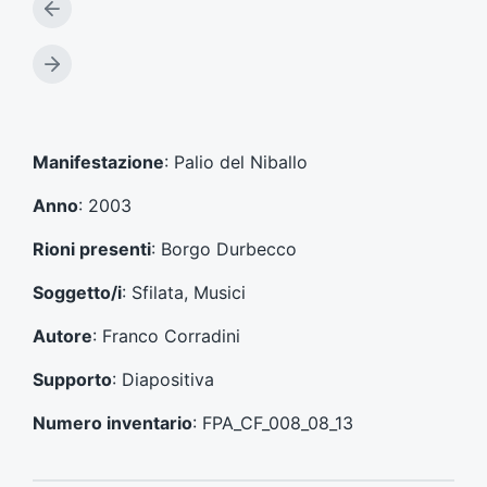
A
r
t
A
i
r
c
t
o
i
l
c
Manifestazione
: Palio del Niballo
o
o
p
l
Anno
: 2003
r
o
e
s
Rioni presenti
: Borgo Durbecco
c
u
e
c
Soggetto/i
: Sfilata, Musici
d
c
e
e
Autore
: Franco Corradini
n
s
t
s
Supporto
: Diapositiva
e
i
:
v
Numero inventario
: FPA_CF_008_08_13
o
: