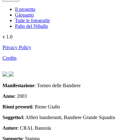
Il progetto
Glossario
Tutte le fotografie
Palio del Niballo
v 1.0
Privacy Policy
Credits
Articolo
Articolo
precedente:
successivo:
Manifestazione
: Torneo delle Bandiere
Anno
: 2003
Rioni presenti
: Rione Giallo
Soggetto/i
: Alfieri bandieranti, Bandiere Grande Squadra
Autore
: CRAL Banzola
Supporto
: Stampa