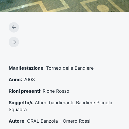
A
r
t
A
i
r
c
t
o
i
l
c
Manifestazione
: Torneo delle Bandiere
o
o
p
l
Anno
: 2003
r
o
e
s
Rioni presenti
: Rione Rosso
c
u
e
c
Soggetto/i
: Alfieri bandieranti, Bandiere Piccola
d
c
Squadra
e
e
n
s
Autore
: CRAL Banzola - Omero Rossi
t
s
e