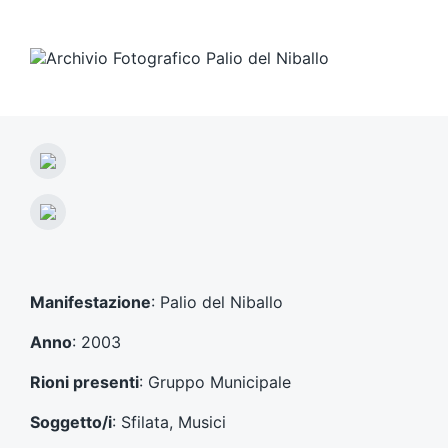
A
r
t
A
i
r
c
t
o
i
l
c
Manifestazione
: Palio del Niballo
o
o
p
l
Anno
: 2003
r
o
e
s
Rioni presenti
: Gruppo Municipale
c
u
e
c
Soggetto/i
: Sfilata, Musici
d
c