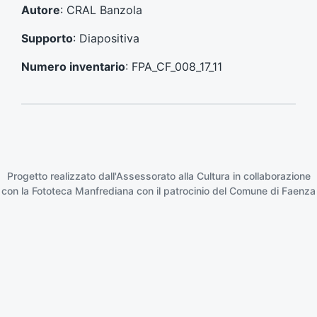
e
e
Autore
: CRAL Banzola
n
s
t
s
Supporto
: Diapositiva
e
i
:
v
Numero inventario
: FPA_CF_008_17_11
o
:
Progetto realizzato dall'Assessorato alla Cultura in collaborazione
con la
Fototeca Manfrediana
con il patrocinio del
Comune di Faenza