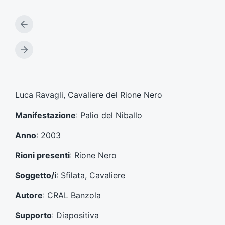
A
r
t
A
i
r
c
t
o
i
l
c
Luca Ravagli, Cavaliere del Rione Nero
o
o
p
l
Manifestazione
: Palio del Niballo
r
o
e
s
Anno
: 2003
c
u
e
c
Rioni presenti
: Rione Nero
d
c
e
e
Soggetto/i
: Sfilata, Cavaliere
n
s
t
s
Autore
: CRAL Banzola
e
i
:
v
Supporto
: Diapositiva
o