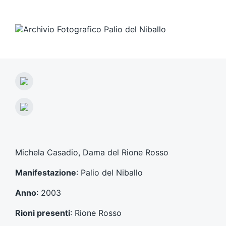
A
r
t
A
i
r
c
t
o
i
l
c
Michela Casadio, Dama del Rione Rosso
o
o
p
l
Manifestazione
: Palio del Niballo
r
o
e
s
Anno
: 2003
c
u
e
c
Rioni presenti
: Rione Rosso
d
c