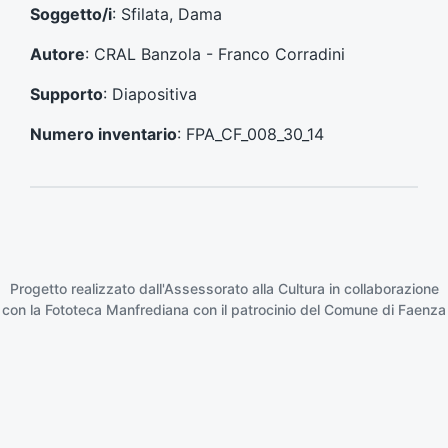
e
e
Soggetto/i
: Sfilata, Dama
n
s
t
s
Autore
: CRAL Banzola - Franco Corradini
e
i
:
v
Supporto
: Diapositiva
o
:
Numero inventario
: FPA_CF_008_30_14
Progetto realizzato dall'Assessorato alla Cultura in collaborazione
con la
Fototeca Manfrediana
con il patrocinio del
Comune di Faenza