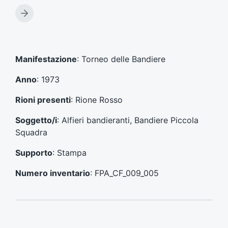
r
t
A
i
r
c
t
o
i
l
c
Manifestazione
: Torneo delle Bandiere
o
o
p
l
Anno
: 1973
r
o
e
s
Rioni presenti
: Rione Rosso
c
u
e
c
Soggetto/i
: Alfieri bandieranti, Bandiere Piccola
d
c
Squadra
e
e
n
s
Supporto
: Stampa
t
s
e
i
Numero inventario
: FPA_CF_009_005
:
v
o
: