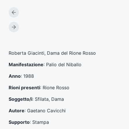
A
r
t
A
i
r
c
t
o
i
l
c
Roberta Giacinti, Dama del Rione Rosso
o
o
p
l
Manifestazione
: Palio del Niballo
r
o
e
s
Anno
: 1988
c
u
e
c
Rioni presenti
: Rione Rosso
d
c
e
e
Soggetto/i
: Sfilata, Dama
n
s
t
s
Autore
: Gaetano Cavicchi
e
i
:
v
Supporto
: Stampa
o