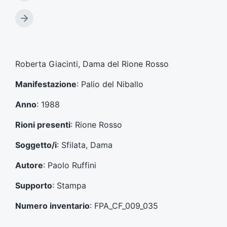
r
t
A
i
r
c
t
o
i
l
c
Roberta Giacinti, Dama del Rione Rosso
o
o
p
l
Manifestazione
: Palio del Niballo
r
o
e
s
Anno
: 1988
c
u
e
c
Rioni presenti
: Rione Rosso
d
c
e
e
Soggetto/i
: Sfilata, Dama
n
s
t
s
Autore
: Paolo Ruffini
e
i
:
v
Supporto
: Stampa
o
:
Numero inventario
: FPA_CF_009_035