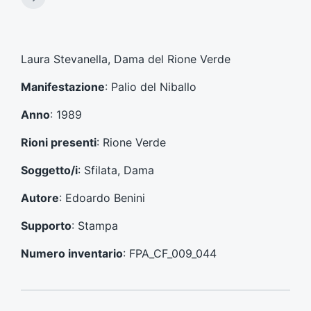
A
i
r
c
t
o
i
l
c
Laura Stevanella, Dama del Rione Verde
o
o
p
l
Manifestazione
: Palio del Niballo
r
o
e
s
Anno
: 1989
c
u
e
c
Rioni presenti
: Rione Verde
d
c
e
e
Soggetto/i
: Sfilata, Dama
n
s
t
s
Autore
: Edoardo Benini
e
i
:
v
Supporto
: Stampa
o
:
Numero inventario
: FPA_CF_009_044