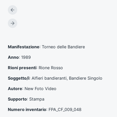
A
r
t
A
i
r
c
t
o
i
l
c
Manifestazione
: Torneo delle Bandiere
o
o
p
l
Anno
: 1989
r
o
e
s
Rioni presenti
: Rione Rosso
c
u
e
c
Soggetto/i
: Alfieri bandieranti, Bandiere Singolo
d
c
e
e
Autore
: New Foto Video
n
s
t
s
Supporto
: Stampa
e
i
:
v
Numero inventario
: FPA_CF_009_048
o