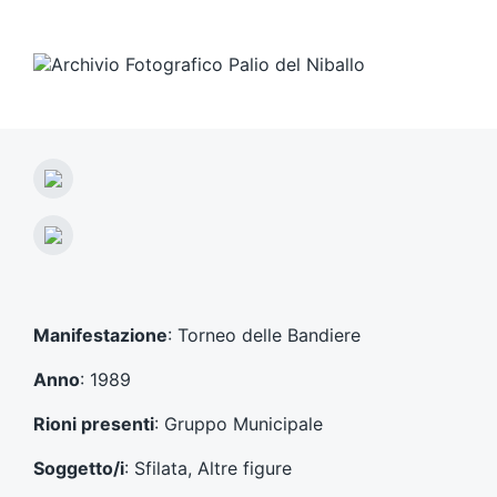
A
r
t
A
i
r
c
t
o
i
l
c
Manifestazione
: Torneo delle Bandiere
o
o
p
l
Anno
: 1989
r
o
e
s
Rioni presenti
: Gruppo Municipale
c
u
e
c
Soggetto/i
: Sfilata, Altre figure
d
c