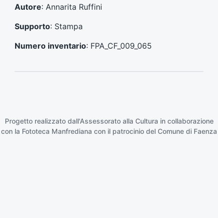
e
e
Autore
: Annarita Ruffini
n
s
t
s
Supporto
: Stampa
e
i
:
v
Numero inventario
: FPA_CF_009_065
o
:
Progetto realizzato dall'Assessorato alla Cultura in collaborazione
con la
Fototeca Manfrediana
con il patrocinio del
Comune di Faenza