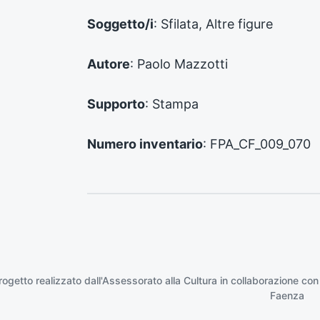
e
d
Soggetto/i
: Sfilata, Altre figure
e
n
Autore
: Paolo Mazzotti
t
e
:
Supporto
: Stampa
Numero inventario
: FPA_CF_009_070
rogetto realizzato dall'Assessorato alla Cultura in collaborazione con
Faenza