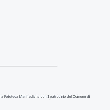
e
s
s
i
v
o
:
 la
Fototeca Manfrediana
con il patrocinio del
Comune di