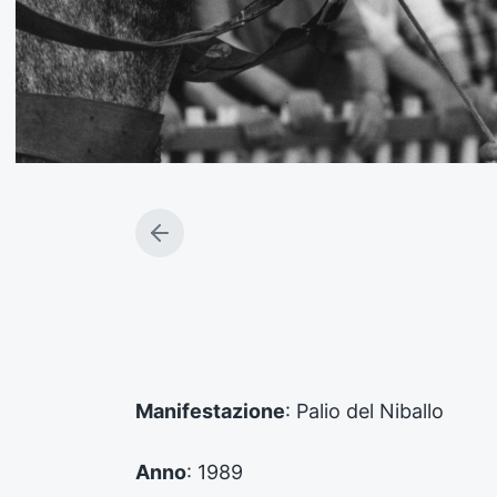
A
r
t
i
c
o
l
o
Manifestazione
: Palio del Niballo
p
r
e
Anno
: 1989
c