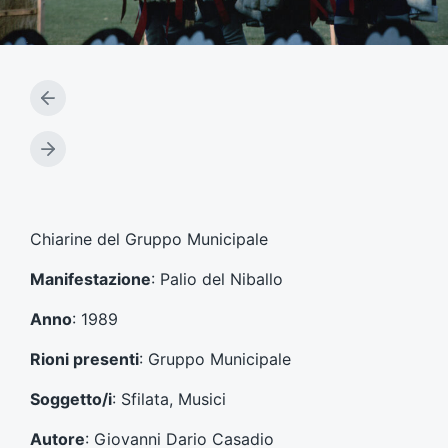
A
r
t
A
i
r
c
t
o
i
l
c
Chiarine del Gruppo Municipale
o
o
p
l
Manifestazione
: Palio del Niballo
r
o
e
s
Anno
: 1989
c
u
e
c
Rioni presenti
: Gruppo Municipale
d
c
e
e
Soggetto/i
: Sfilata, Musici
n
s
t
s
Autore
: Giovanni Dario Casadio
e