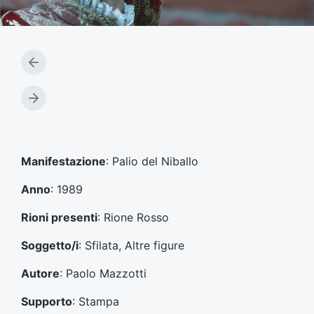
A
r
t
A
i
r
c
t
o
i
l
c
Manifestazione
: Palio del Niballo
o
o
p
l
Anno
: 1989
r
o
e
s
Rioni presenti
: Rione Rosso
c
u
e
c
Soggetto/i
: Sfilata, Altre figure
d
c
e
e
Autore
: Paolo Mazzotti
n
s
t
s
Supporto
: Stampa
e