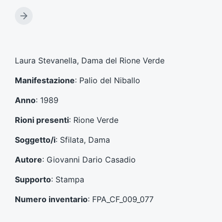
r
t
A
i
r
c
t
o
i
l
c
Laura Stevanella, Dama del Rione Verde
o
o
p
l
Manifestazione
: Palio del Niballo
r
o
e
s
Anno
: 1989
c
u
e
c
Rioni presenti
: Rione Verde
d
c
e
e
Soggetto/i
: Sfilata, Dama
n
s
t
s
Autore
: Giovanni Dario Casadio
e
i
:
v
Supporto
: Stampa
o
:
Numero inventario
: FPA_CF_009_077