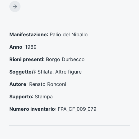
t
A
i
r
c
t
o
i
l
c
Manifestazione
: Palio del Niballo
o
o
p
l
Anno
: 1989
r
o
e
s
Rioni presenti
: Borgo Durbecco
c
u
e
c
Soggetto/i
: Sfilata, Altre figure
d
c
e
e
Autore
: Renato Ronconi
n
s
t
s
Supporto
: Stampa
e
i
:
v
Numero inventario
: FPA_CF_009_079
o
: