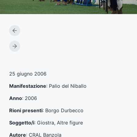
A
r
t
A
i
r
c
t
o
i
l
c
25 giugno 2006
o
o
p
l
Manifestazione
: Palio del Niballo
r
o
e
s
Anno
: 2006
c
u
e
c
Rioni presenti
: Borgo Durbecco
d
c
e
e
Soggetto/i
: Giostra, Altre figure
n
s
t
s
Autore
: CRAL Banzola