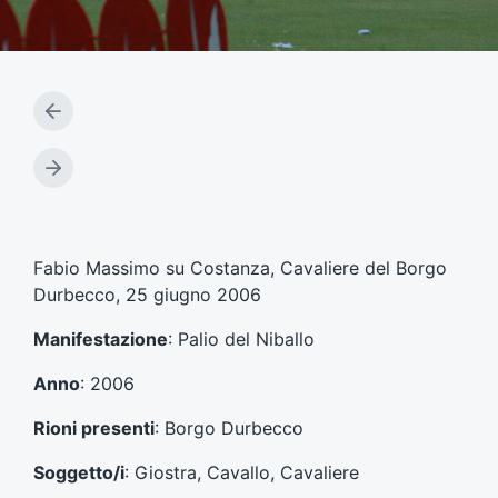
A
r
t
A
i
r
c
t
o
i
l
c
Fabio Massimo su Costanza, Cavaliere del Borgo
o
o
Durbecco, 25 giugno 2006
p
l
r
o
Manifestazione
: Palio del Niballo
e
s
c
u
Anno
: 2006
e
c
d
c
Rioni presenti
: Borgo Durbecco
e
e
n
s
Soggetto/i
: Giostra, Cavallo, Cavaliere
t
s