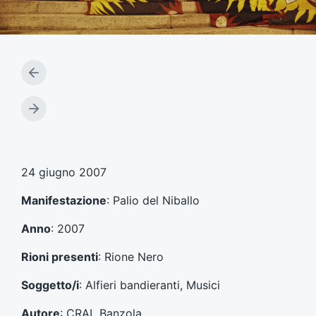
A
r
t
A
i
r
c
t
o
i
l
c
24 giugno 2007
o
o
p
l
Manifestazione
: Palio del Niballo
r
o
e
s
Anno
: 2007
c
u
e
c
Rioni presenti
: Rione Nero
d
c
e
e
Soggetto/i
: Alfieri bandieranti, Musici
n
s
t
s
Autore
: CRAL Banzola