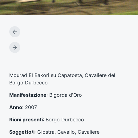
A
r
t
A
i
r
c
t
o
i
l
c
Mourad El Bakori su Capatosta, Cavaliere del
o
o
Borgo Durbecco
p
l
r
o
Manifestazione
: Bigorda d'Oro
e
s
c
u
Anno
: 2007
e
c
d
c
Rioni presenti
: Borgo Durbecco
e
e
n
s
Soggetto/i
: Giostra, Cavallo, Cavaliere
t
s