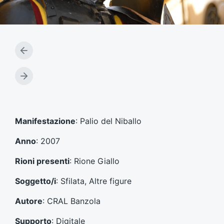
A
r
t
A
i
r
c
t
o
i
l
c
Manifestazione
: Palio del Niballo
o
o
p
l
Anno
: 2007
r
o
e
s
Rioni presenti
: Rione Giallo
c
u
e
c
Soggetto/i
: Sfilata, Altre figure
d
c
e
e
Autore
: CRAL Banzola
n
s
t
s
Supporto
: Digitale