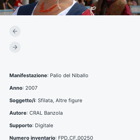
A
r
t
A
i
r
c
t
o
i
l
c
Manifestazione
: Palio del Niballo
o
o
p
l
Anno
: 2007
r
o
e
s
Soggetto/i
: Sfilata, Altre figure
c
u
e
c
Autore
: CRAL Banzola
d
c
e
e
Supporto
: Digitale
n
s
t
s
Numero inventario
: FPD_CF_00250