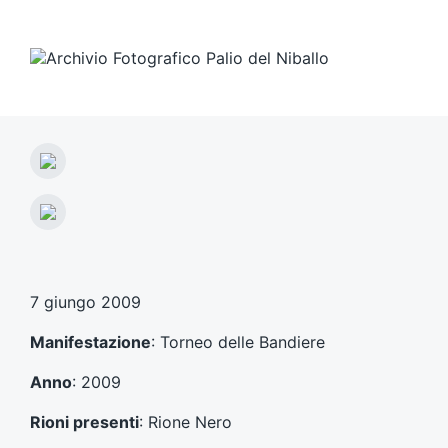
A
r
t
A
i
r
c
t
o
i
l
c
7 giungo 2009
o
o
p
l
Manifestazione
: Torneo delle Bandiere
r
o
e
s
Anno
: 2009
c
u
e
c
Rioni presenti
: Rione Nero
d
c