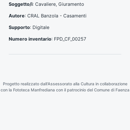
e
e
Soggetto/i
: Cavaliere, Giuramento
n
s
t
s
Autore
: CRAL Banzola - Casamenti
e
i
:
v
Supporto
: Digitale
o
:
Numero inventario
: FPD_CF_00257
Progetto realizzato dall'Assessorato alla Cultura in collaborazione
con la
Fototeca Manfrediana
con il patrocinio del
Comune di Faenza