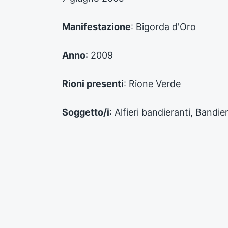
p
r
e
Manifestazione
: Bigorda d'Oro
c
e
d
Anno
: 2009
e
n
Rioni presenti
: Rione Verde
t
e
:
Soggetto/i
: Alfieri bandieranti, Bandie
Autore
: CRAL Banzola - Casamenti
Supporto
: Digitale
Numero inventario
: FPD_CF_00259