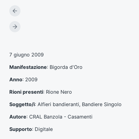
A
r
t
A
i
r
c
t
o
i
l
c
7 giugno 2009
o
o
p
l
Manifestazione
: Bigorda d'Oro
r
o
e
s
Anno
: 2009
c
u
e
c
Rioni presenti
: Rione Nero
d
c
e
e
Soggetto/i
: Alfieri bandieranti, Bandiere Singolo
n
s
t
s
Autore
: CRAL Banzola - Casamenti
e
i
:
v
Supporto
: Digitale
o