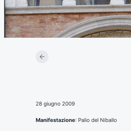
A
r
t
i
c
o
l
o
28 giugno 2009
p
r
e
Manifestazione
: Palio del Niballo
c
e