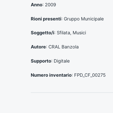
d
Anno
: 2009
e
n
Rioni presenti
: Gruppo Municipale
t
e
:
Soggetto/i
: Sfilata, Musici
Autore
: CRAL Banzola
Supporto
: Digitale
Numero inventario
: FPD_CF_00275