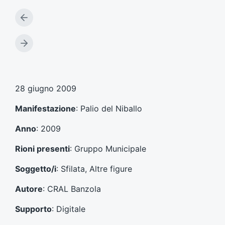
A
r
t
A
i
r
c
t
o
i
l
c
28 giugno 2009
o
o
p
l
Manifestazione
: Palio del Niballo
r
o
e
s
Anno
: 2009
c
u
e
c
Rioni presenti
: Gruppo Municipale
d
c
e
e
Soggetto/i
: Sfilata, Altre figure
n
s
t
s
Autore
: CRAL Banzola
e
i
:
v
Supporto
: Digitale
o