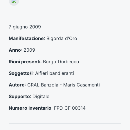
A
i
r
c
t
o
i
l
c
7 giugno 2009
o
o
p
l
Manifestazione
: Bigorda d'Oro
r
o
e
s
Anno
: 2009
c
u
e
c
Rioni presenti
: Borgo Durbecco
d
c
e
e
Soggetto/i
: Alfieri bandieranti
n
s
t
s
Autore
: CRAL Banzola - Maris Casamenti
e
i
:
v
Supporto
: Digitale
o
:
Numero inventario
: FPD_CF_00314