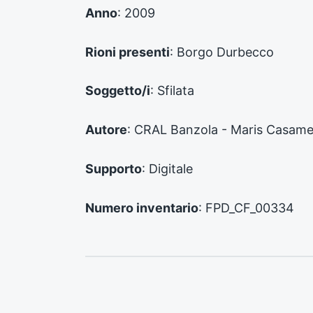
d
Anno
: 2009
e
n
Rioni presenti
: Borgo Durbecco
t
e
:
Soggetto/i
: Sfilata
Autore
: CRAL Banzola - Maris Casame
Supporto
: Digitale
Numero inventario
: FPD_CF_00334