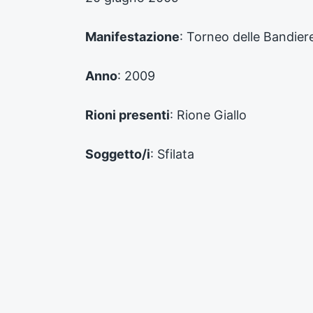
p
r
e
Manifestazione
: Torneo delle Bandier
c
e
d
Anno
: 2009
e
n
Rioni presenti
: Rione Giallo
t
e
:
Soggetto/i
: Sfilata
Autore
: CRAL Banzola - Maris Casame
Supporto
: Digitale
Numero inventario
: FPD_CF_00336