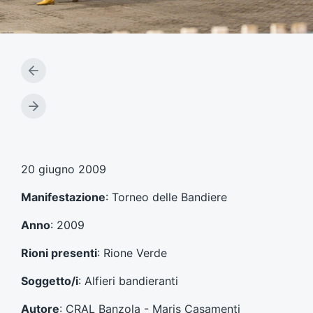
A
r
t
A
i
r
c
t
o
i
l
c
20 giugno 2009
o
o
p
l
Manifestazione
: Torneo delle Bandiere
r
o
e
s
Anno
: 2009
c
u
e
c
Rioni presenti
: Rione Verde
d
c
e
e
Soggetto/i
: Alfieri bandieranti
n
s
t
s
Autore
: CRAL Banzola - Maris Casamenti