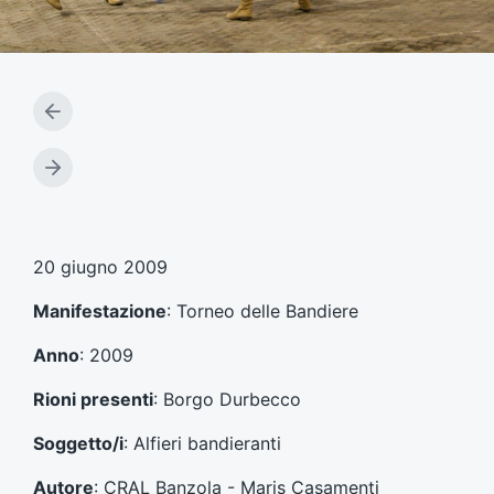
A
r
t
A
i
r
c
t
o
i
l
c
20 giugno 2009
o
o
p
l
Manifestazione
: Torneo delle Bandiere
r
o
e
s
Anno
: 2009
c
u
e
c
Rioni presenti
: Borgo Durbecco
d
c
e
e
Soggetto/i
: Alfieri bandieranti
n
s
t
s
Autore
: CRAL Banzola - Maris Casamenti