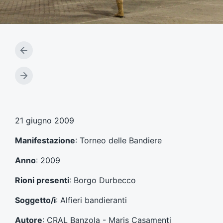
A
r
t
A
i
r
c
t
o
i
l
c
21 giugno 2009
o
o
p
l
Manifestazione
: Torneo delle Bandiere
r
o
e
s
Anno
: 2009
c
u
e
c
Rioni presenti
: Borgo Durbecco
d
c
e
e
Soggetto/i
: Alfieri bandieranti
n
s
t
s
Autore
: CRAL Banzola - Maris Casamenti