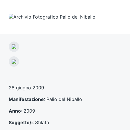
A
r
t
A
i
r
c
t
o
i
l
c
28 giugno 2009
o
o
p
l
Manifestazione
: Palio del Niballo
r
o
e
s
Anno
: 2009
c
u
e
c
Soggetto/i
: Sfilata
d
c