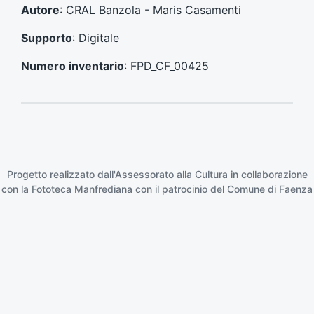
e
e
Autore
: CRAL Banzola - Maris Casamenti
n
s
t
s
Supporto
: Digitale
e
i
:
v
Numero inventario
: FPD_CF_00425
o
:
Progetto realizzato dall'Assessorato alla Cultura in collaborazione
con la
Fototeca Manfrediana
con il patrocinio del
Comune di Faenza