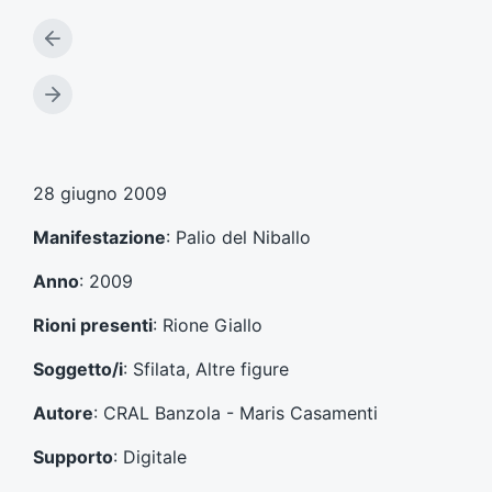
A
r
t
A
i
r
c
t
o
i
l
c
28 giugno 2009
o
o
p
l
Manifestazione
: Palio del Niballo
r
o
e
s
Anno
: 2009
c
u
e
c
Rioni presenti
: Rione Giallo
d
c
e
e
Soggetto/i
: Sfilata, Altre figure
n
s
t
s
Autore
: CRAL Banzola - Maris Casamenti
e
i
:
v
Supporto
: Digitale
o