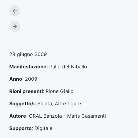
A
r
t
A
i
r
c
t
o
i
l
c
28 giugno 2009
o
o
p
l
Manifestazione
: Palio del Niballo
r
o
e
s
Anno
: 2009
c
u
e
c
Rioni presenti
: Rione Giallo
d
c
e
e
Soggetto/i
: Sfilata, Altre figure
n
s
t
s
Autore
: CRAL Banzola - Maris Casamenti
e
i
:
v
Supporto
: Digitale
o